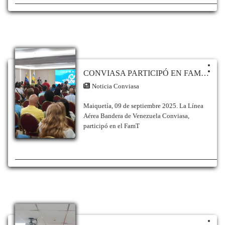
(sitio web y redes sociales oficiales) o
comunicarse a través del correo electrónico
callcenter@conviasa.aero para verificar los
horarios específicos de sus nuevas
frecuencias.
CONVIASA PARTICIPÓ EN FAM TRIP CON DESTINO AL ESTADO ANZOÁTEGUI
Noticia Conviasa
Maiquetía, 09 de septiembre 2025. La Línea
Aérea Bandera de Venezuela Conviasa,
participó en el FamT