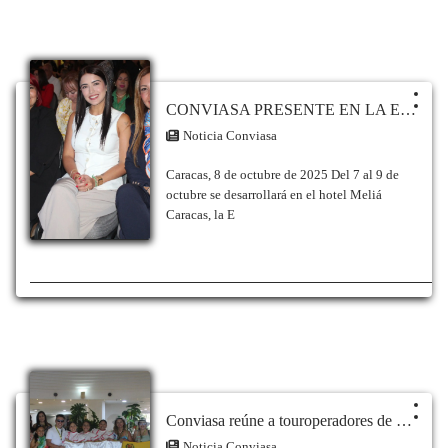
reprogramación de diversas rutas nacionales e
internacionales, debido a los eventos sísmicos
registrados el pasado 24 de junio y la
consecuente suspensión temporal de
operaciones en el Aeropuerto Internacional
«Simón Bolívar» de Maiquetía, para
CONVIASA PRESENTE EN LA EXPO PROVEEDORES 2025 DE AVECINTEL
garantizar la conectividad y el traslado seguro
Noticia Conviasa
de todos los pasajeros. En este sentido, la
aerolínea notifica las siguientes
Caracas, 8 de octubre de 2025 Del 7 al 9 de
modificaciones y reprogramaciones en su
octubre se desarrollará en el hotel Meliá
itinerario: Para vuelos comerciales generales,
Caracas, la E
todas las operaciones comerciales nacionales
programadas originalmente para salir desde la
terminal aérea en Maiquetía han sido
reprogramadas para despegar desde el
Aeropuerto Internacional Arturo Michelena,
ubicado en la ciudad de Valencia, estado
Carabobo. Mientras tanto, los pasajeros que
tengan como destino las ciudades de Barinas
(estado Barinas) y Las Piedras (Punto Fijo,
estado Falcón), han sido habilitados para
Conviasa reúne a touroperadores de Venezuela y Colombia en el Fam Trip Cúcuta Porlamar
abordar sus respectivos vuelos desde el
Aeropuerto Los Tacariguas ubicado en la Base
Noticia Conviasa