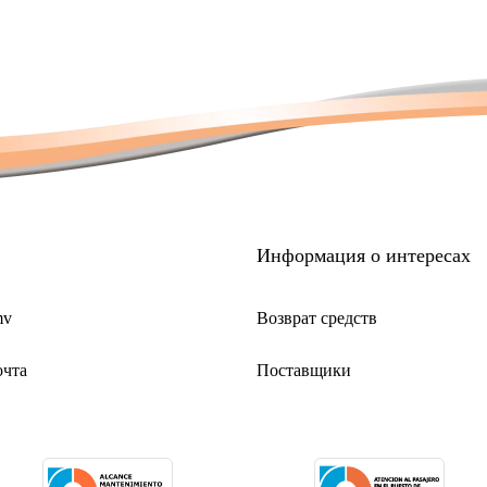
 социальные сети) или
ронной почте
aero, чтобы проверить
ия их новых частот.
Информация о интересах
mv
Возврат средств
очта
Поставщики