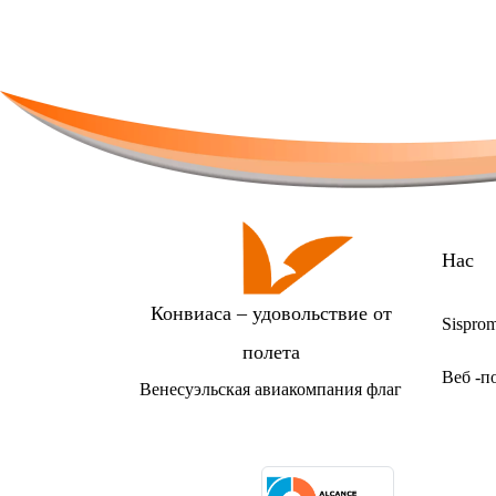
(официальный сайт и
обращаться по элект
callcenter@conviasa.
конкретные расписан
Нас
Конвиаса – удовольствие от
Sispro
полета
Веб -п
Венесуэльская авиакомпания флаг