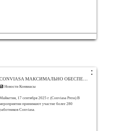
CONVIASA МАКСИМАЛЬНО ОБЕСПЕЧИВАЕТ ОПТИМАЛЬНУЮ ЗАБОТУ О ПАССАЖИРАХ, РАЗГОВОРИВАЯ ВАШУ УЛЫБКУ, НАШ ПЕРВЫЙ НАПРАВЛЕНИЕ!
Новости Конвиасы
Майкетия, 17 сентября 2025 г. (Conviasa Press) В
мероприятии принимают участие более 280
работников Conviasa.